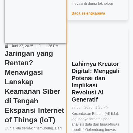
inovasi di dunia teknologi
Baca selengkapnya
Juni 27, 2025
1:26 PM
Jaringan yang
Rentan?
Lahirnya Kreator
Digital: Menggali
Menavigasi
Potensi dan
Lanskap
Implikasi
Keamanan Siber
Revolusi AI
Generatif
di Tengah
27 Juni 2025
1:25 PM
Ekspansi Internet
Kecerdasan Buatan (AI) tidak
of Things (IoT)
lagi hanya terbatas pada
analisis data dan tugas-tugas
Dunia kita semakin terhubung. Dari
repetitif. Gelombang inovasi