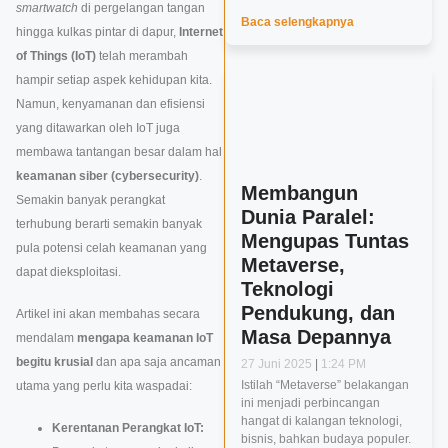
smartwatch
di pergelangan tangan
Baca selengkapnya
hingga kulkas pintar di dapur,
Internet
of Things (IoT)
telah merambah
hampir setiap aspek kehidupan kita.
Namun, kenyamanan dan efisiensi
yang ditawarkan oleh IoT juga
membawa tantangan besar dalam hal
keamanan siber (cybersecurity)
.
Membangun
Semakin banyak perangkat
Dunia Paralel:
terhubung berarti semakin banyak
Mengupas Tuntas
pula potensi celah keamanan yang
Metaverse,
dapat dieksploitasi.
Teknologi
Pendukung, dan
Artikel ini akan membahas secara
Masa Depannya
mendalam
mengapa keamanan IoT
begitu krusial
dan apa saja ancaman
27 Juni 2025
1:24 PM
Istilah “Metaverse” belakangan
utama yang perlu kita waspadai:
ini menjadi perbincangan
hangat di kalangan teknologi,
Kerentanan Perangkat IoT:
bisnis, bahkan budaya populer.