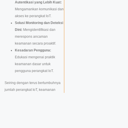
Autentikasi yang Lebih Kuat:
Mengamankan komunikasi dan
akses ke perangkat IoT.
Solusi Monitoring dan Deteksi
Dini:
Mengidentifikasi dan
merespons ancaman
keamanan secara proaktif.
Kesadaran Pengguna:
Edukasi mengenai praktik
keamanan dasar untuk
pengguna perangkat IoT.
Seiring dengan terus bertumbuhnya
jumlah perangkat IoT, keamanan
siber akan menjadi prioritas yang
semakin mendesak. Mari kita telaah
lebih lanjut bagaimana kita dapat
membangun masa depan IoT yang
aman dan terpercaya.