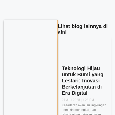
Lihat blog lainnya di
sini
Teknologi Hijau
untuk Bumi yang
Lestari: Inovasi
Berkelanjutan di
Era Digital
27 Juni 2025
1:28 PM
Kesadaran akan isu lingkungan
semakin meningkat, dan
teknologi memainkan peran